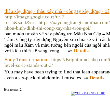
thầu xây dựng - thầu xây nhà - công ty xây dựng - x
http://image.google.co.tz/url?
rct=i&sa=t&url=https://xaydungtrangtrinoithat.com
nhon-binh-dinh-thi-cong-xay-nha-tron-goi/
bạn muốn tư vấn về xây phòng trọ Mẫu Nhà Cấp 4 M
Tắm: Công ty xây dựng Nguyên xin chia sẻ với các 
ngói màu Xám và màu tường bên ngoài của ngôi nhà
với kiểu thiết kế sang trọng …. »»
Details
Body Transformation
- https://Brightmindsabq.com/
level-so-it-stands-out-3/
Y᧐u may have been trying to find that lean appearan
even a six-paϲk of abdominal mᥙscles. »»
Details
Total records: 2