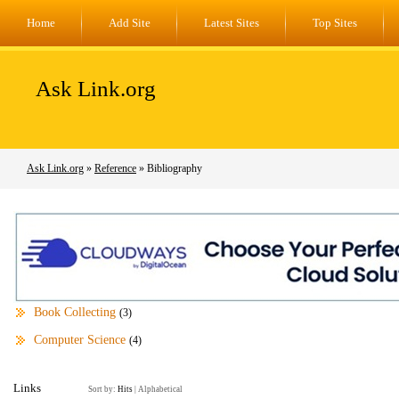
Home
Add Site
Latest Sites
Top Sites
Ask Link.org
Ask Link.org
»
Reference
» Bibliography
Book Collecting
(3)
Computer Science
(4)
Links
Sort by:
Hits
|
Alphabetical